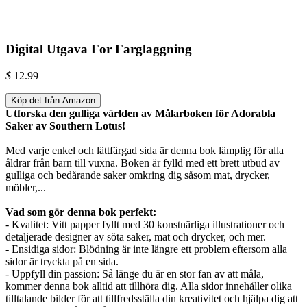
Digital Utgava For Farglaggning
$
12.99
Köp det från Amazon
Utforska den gulliga världen av Målarboken för Adorabla
Saker av Southern Lotus!
Med varje enkel och lättfärgad sida är denna bok lämplig för alla
åldrar från barn till vuxna. Boken är fylld med ett brett utbud av
gulliga och bedårande saker omkring dig såsom mat, drycker,
möbler,...
Vad som gör denna bok perfekt:
- Kvalitet: Vitt papper fyllt med 30 konstnärliga illustrationer och
detaljerade designer av söta saker, mat och drycker, och mer.
- Ensidiga sidor: Blödning är inte längre ett problem eftersom alla
sidor är tryckta på en sida.
- Uppfyll din passion: Så länge du är en stor fan av att måla,
kommer denna bok alltid att tillhöra dig. Alla sidor innehåller olika
tilltalande bilder för att tillfredsställa din kreativitet och hjälpa dig att