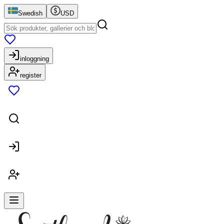
Swedish
USD
inloggning
register