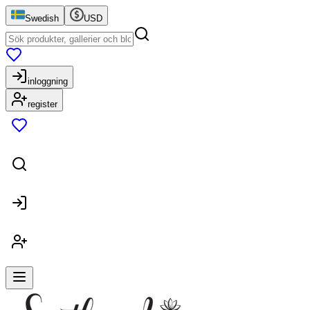
Swedish
USD
inloggning
register