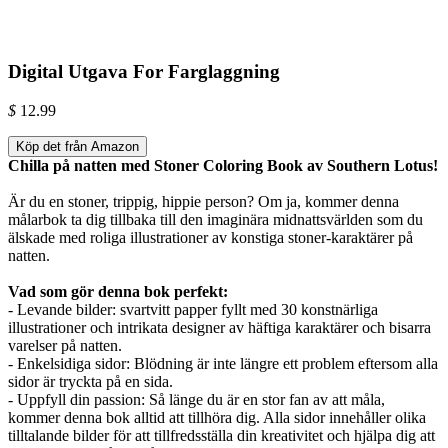
Digital Utgava For Farglaggning
$
12.99
Köp det från Amazon
Chilla på natten med Stoner Coloring Book av Southern Lotus!
Är du en stoner, trippig, hippie person? Om ja, kommer denna
målarbok ta dig tillbaka till den imaginära midnattsvärlden som du
älskade med roliga illustrationer av konstiga stoner-karaktärer på
natten.
Vad som gör denna bok perfekt:
- Levande bilder: svartvitt papper fyllt med 30 konstnärliga
illustrationer och intrikata designer av häftiga karaktärer och bisarra
varelser på natten.
- Enkelsidiga sidor: Blödning är inte längre ett problem eftersom alla
sidor är tryckta på en sida.
- Uppfyll din passion: Så länge du är en stor fan av att måla,
kommer denna bok alltid att tillhöra dig. Alla sidor innehåller olika
tilltalande bilder för att tillfredsställa din kreativitet och hjälpa dig att